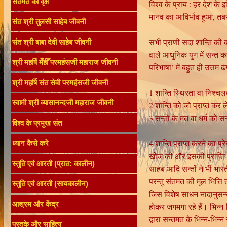
संतमत का वृक्ष
विश्व के प्राय : हर देश के 
मानव का आविर्भाव हुआ, तबस
संत श्री तुलसी साहेब जीवनी
सभी प्राणी सदा शान्ति की 
संत श्री बाबा देवी साहेब जीवनी
वाले आधुनिक युग में सन्त क
श्री महर्षि मेँहीँ परमहंसजी महाराज जीवनी
परिभाषा’ में बहुत ही उत्तम ढ
श्री महर्षि संत सेवी परमहंसजी जीवनी
1 शान्ति स्थिरता वा निश्चल
स्वामी श्री व्यासानन्दजी महाराज जीवनी
2 शान्ति को जो प्राप्त कर ले
3 सन्तों के मत वा धर्म को स
विश्व के प्रमुख संत
4 शान्ति प्राप्त करने का प्र
ध्यान कैसे करे
खोज की और इसकी प्राप्ति के
स्तुति एवं आरती (प्रात: कालीन)
साहब आदि सन्तों ने भी भार
परन्तु संतमत की मूल भित्ति 
स्तुति एवं आरती (सायकालीन)
जिस विशेष साधन नादानुसन्ध
आश्रम और केंद्र
होकर जगमगा रहे हैं। भिन्न-
द्वारा सन्तमत के भिन्न-भिन्
पुस्तके और साहित्य