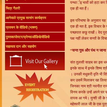
पन्थार्इ भावों को हटा कर व
एक ही मत हैं।
चित्र गैलरी
आनेवाले प्रमुख सत्संग कार्यक्रम
इस परिभाषा के अनुसार यह 
एक ही मत है, इस विचार के 
प्रवचन के वीडियो (भाषण)
पच्छपात कछु राखों। वेद पु
पुस्तक/पोस्टर/फ्रेम्स/ऑडियो/वीडियो
पक्ष नहीं लेकर सन्तों के विच
सहायता दान और सहयोग
“सन्त गुरू और पंथ न जाना
संत तुलसी साहब का इस धरत
इनके साथ में इनके शिष्य श्
। उनकी मधुकरी वृति भी विचि
कर उसमें मिलाकर खा लिया 
जिनका नाम श्री नवनीत राय 
विनय करके उन्हें अपने घर प
वापस आ गये। मुन्शी जी के प
महेश्वरी लाल जी के एक पुत